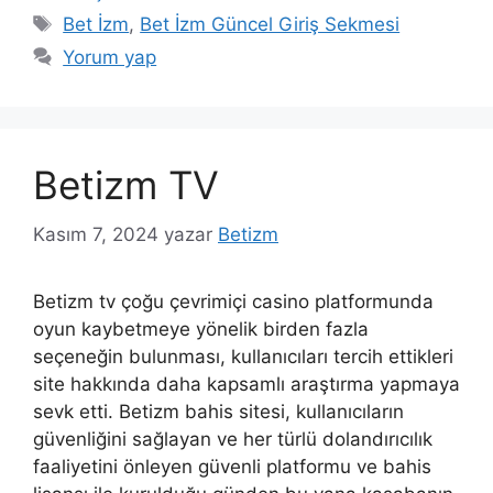
Etiketler
Bet İzm
,
Bet İzm Güncel Giriş Sekmesi
Yorum yap
Betizm TV
Kasım 7, 2024
yazar
Betizm
Betizm tv çoğu çevrimiçi casino platformunda
oyun kaybetmeye yönelik birden fazla
seçeneğin bulunması, kullanıcıları tercih ettikleri
site hakkında daha kapsamlı araştırma yapmaya
sevk etti. Betizm bahis sitesi, kullanıcıların
güvenliğini sağlayan ve her türlü dolandırıcılık
faaliyetini önleyen güvenli platformu ve bahis