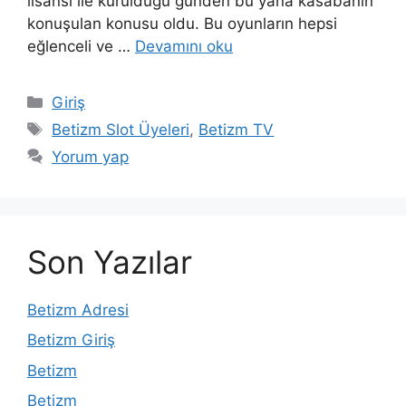
lisansı ile kurulduğu günden bu yana kasabanın
konuşulan konusu oldu. Bu oyunların hepsi
eğlenceli ve …
Devamını oku
Kategoriler
Giriş
Etiketler
Betizm Slot Üyeleri
,
Betizm TV
Yorum yap
Son Yazılar
Betizm Adresi
Betizm Giriş
Betizm
Betizm