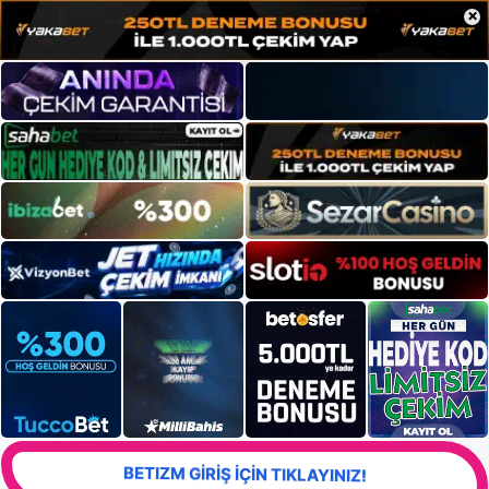
×
BETIZM GİRİŞ İÇİN TIKLAYINIZ!