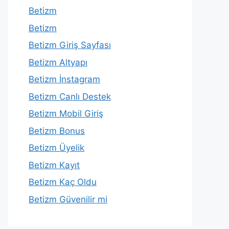
Betizm
Betizm
Betizm Giriş Sayfası
Betizm Altyapı
Betizm İnstagram
Betizm Canlı Destek
Betizm Mobil Giriş
Betizm Bonus
Betizm Üyelik
Betizm Kayıt
Betizm Kaç Oldu
Betizm Güvenilir mi