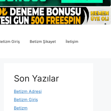
Betizm Giriş
Betizm Şikayet
İletişim
Son Yazılar
Betizm Adresi
Betizm Giriş
Betizm