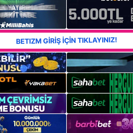
BETIZM GİRİŞ İÇİN TIKLAYINIZ!