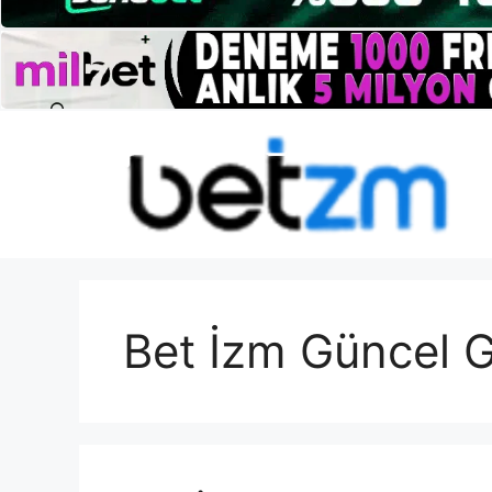
İçeriğe
atla
Bet İzm Güncel G