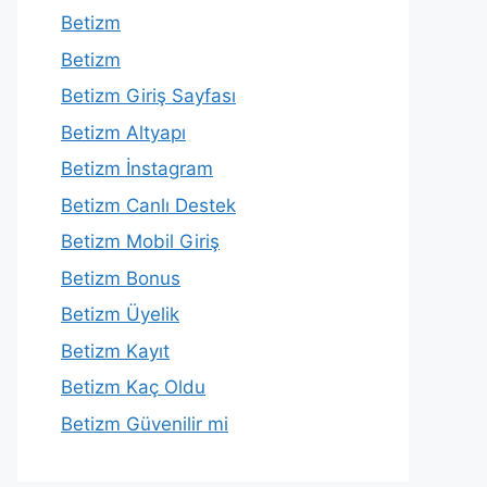
Betizm
Betizm
Betizm Giriş Sayfası
Betizm Altyapı
Betizm İnstagram
Betizm Canlı Destek
Betizm Mobil Giriş
Betizm Bonus
Betizm Üyelik
Betizm Kayıt
Betizm Kaç Oldu
Betizm Güvenilir mi