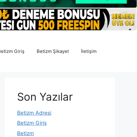
Betizm Giriş
Betizm Şikayet
İletişim
Son Yazılar
Betizm Adresi
Betizm Giriş
Betizm