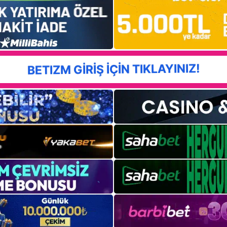
BETIZM GİRİŞ İÇİN TIKLAYINIZ!