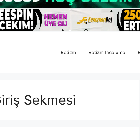
Betizm
Betizm İnceleme
iriş Sekmesi