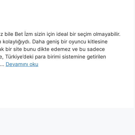
bile Bet İzm sizin için ideal bir seçim olmayabilir.
m kolaylığıydı. Daha geniş bir oyuncu kitlesine
cak bir site bunu dikte edemez ve bu sadece
e, Türkiye’deki para birimi sistemine getirilen
i …
Devamını oku