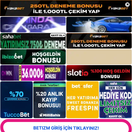
×
BETIZM GİRİŞ İÇİN TIKLAYINIZ!