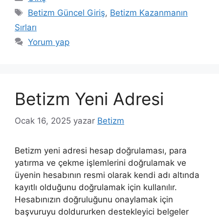
Etiketler
Betizm Güncel Giriş
,
Betizm Kazanmanın
Sırları
Yorum yap
Betizm Yeni Adresi
Ocak 16, 2025
yazar
Betizm
Betizm yeni adresi hesap doğrulaması, para
yatırma ve çekme işlemlerini doğrulamak ve
üyenin hesabının resmi olarak kendi adı altında
kayıtlı olduğunu doğrulamak için kullanılır.
Hesabınızın doğruluğunu onaylamak için
başvuruyu doldururken destekleyici belgeler