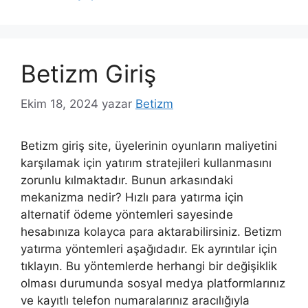
Betizm Giriş
Ekim 18, 2024
yazar
Betizm
Betizm giriş site, üyelerinin oyunların maliyetini
karşılamak için yatırım stratejileri kullanmasını
zorunlu kılmaktadır. Bunun arkasındaki
mekanizma nedir? Hızlı para yatırma için
alternatif ödeme yöntemleri sayesinde
hesabınıza kolayca para aktarabilirsiniz. Betizm
yatırma yöntemleri aşağıdadır. Ek ayrıntılar için
tıklayın. Bu yöntemlerde herhangi bir değişiklik
olması durumunda sosyal medya platformlarınız
ve kayıtlı telefon numaralarınız aracılığıyla