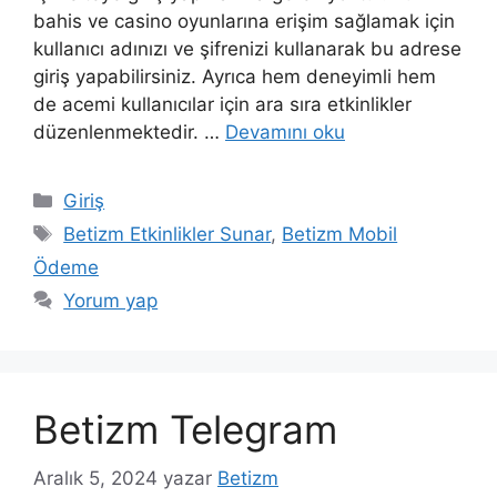
bahis ve casino oyunlarına erişim sağlamak için
kullanıcı adınızı ve şifrenizi kullanarak bu adrese
giriş yapabilirsiniz. Ayrıca hem deneyimli hem
de acemi kullanıcılar için ara sıra etkinlikler
düzenlenmektedir. …
Devamını oku
Kategoriler
Giriş
Etiketler
Betizm Etkinlikler Sunar
,
Betizm Mobil
Ödeme
Yorum yap
Betizm Telegram
Aralık 5, 2024
yazar
Betizm