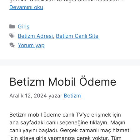
Devamını oku
Kategoriler
Giriş
Etiketler
Betizm Adresi
,
Betizm Canlı Site
Yorum yap
Betizm Mobil Ödeme
Aralık 12, 2024
yazar
Betizm
Betizm mobil ödeme canlı TV’ye erişmek için
ana sayfadaki canlı seçeneğine tıklayın. Maçın
canlı yayını başladı. Gerçek zamanlı maç hizmeti
için siteye giriş yapmanıza gerek yoktur. Tüm